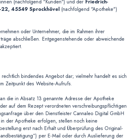
dinnen (nachfolgend "Kunden") und der
Friedrich-
20-22, 45549 Sprockhövel
(nachfolgend "Apotheke")
ternehmen oder Unternehmer, die im Rahmen ihrer
Verträge abschließen. Entgegenstehende oder abweichende
kzeptiert.
n rechtlich bindendes Angebot dar; vielmehr handelt es sich
m Zeitpunkt des Website-Aufrufs.
t an die in Absatz 13 genannte Adresse der Apotheke
 der auf dem Rezept verordneten verschreibungspflichtigen
rungsanfrage über den Dienstleister Cannaleo Digital GmbH
in der Apotheke erfolgen, stellen noch keine
estellung erst nach Erhalt und Überprüfung des Original-
andbestätigung“) per E-Mail oder durch Auslieferung der